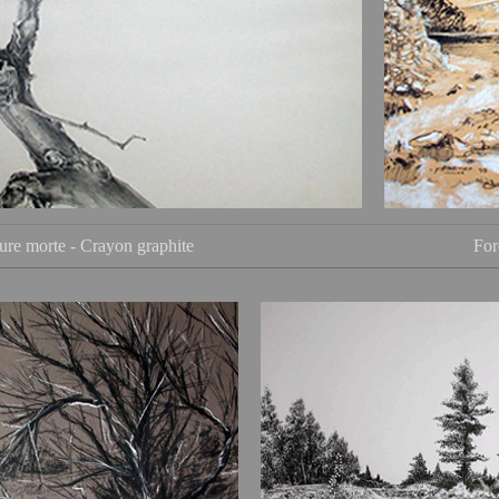
ure morte - Crayon graphite
For